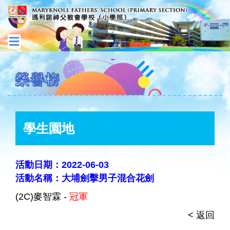
榮譽榜
學生園地
活動日期：2022-06-03
活動名稱：大埔劍擊男子混合花劍
(2C)麥智霖 -
冠軍
< 返回