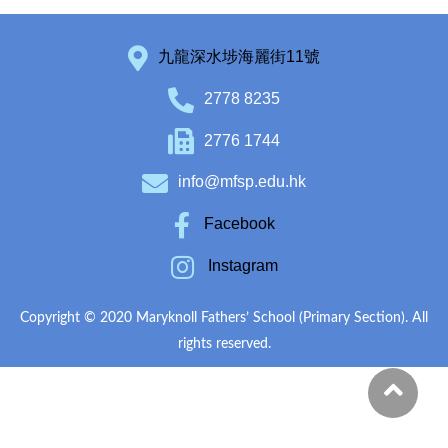
九龍深水埗海麗街11號
2778 8235
2776 1744
info@mfsp.edu.hk
Facebook
Instagram
Copyright © 2020 Maryknoll Fathers’ School (Primary Section). All
rights reserved.