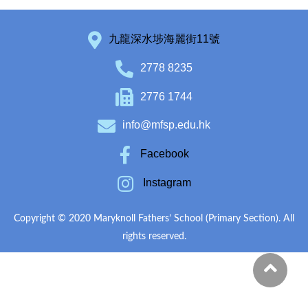
九龍深水埗海麗街11號
2778 8235
2776 1744
info@mfsp.edu.hk
Facebook
Instagram
Copyright © 2020 Maryknoll Fathers’ School (Primary Section). All
rights reserved.