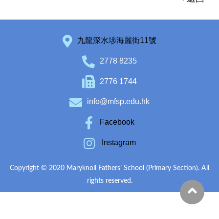
九龍深水埗海麗街11號
2778 8235
2776 1744
info@mfsp.edu.hk
Facebook
Instagram
Copyright © 2020 Maryknoll Fathers’ School (Primary Section). All
rights reserved.