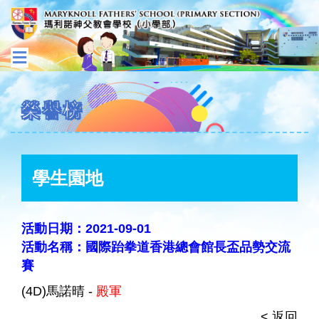
榮譽榜
學生園地
活動日期：2021-09-01
活動名稱：國際跆拳道香港總會館長盃品勢交流
賽
(4D)馬諾晴 -
殿軍
< 返回