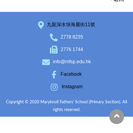
九龍深水埗海麗街11號
2778 8235
2776 1744
info@mfsp.edu.hk
Facebook
Instagram
Copyright © 2020 Maryknoll Fathers’ School (Primary Section). All
rights reserved.