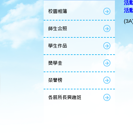
活動
活動名
校園相簿
(3
師生合照
學生作品
獎學金
榮譽榜
各展所長興趣班