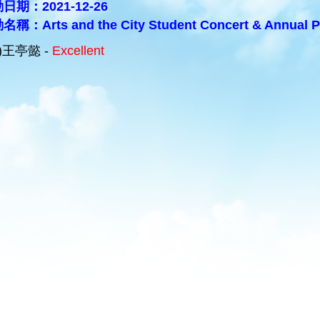
日期：2021-12-26
稱：Arts and the City Student Concert & Annual P
A)王亭懿 -
Excellent