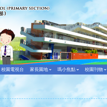
校園電視台
家長園地
瑪小焦點
校園刊物
宗教及價值教育組