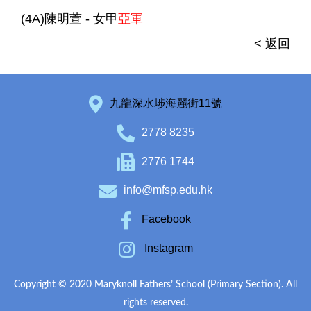
(4A)陳明萱 - 女甲
亞軍
< 返回
九龍深水埗海麗街11號
2778 8235
2776 1744
info@mfsp.edu.hk
Facebook
Instagram
Copyright © 2020 Maryknoll Fathers’ School (Primary Section). All
rights reserved.