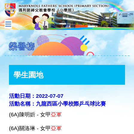
榮譽榜
學生園地
活動日期：2022-07-07
活動名稱：九龍西區小學校際乒乓球比賽
(6A)陳明妡 - 女甲
亞軍
(6A)關洛琳 - 女甲
亞軍