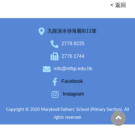
< 返回
九龍深水埗海麗街11號
2778 8235
2776 1744
info@mfsp.edu.hk
Facebook
Instagram
Copyright © 2020 Maryknoll Fathers’ School (Primary Section). All
rights reserved.