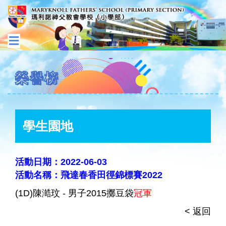
榮譽榜
學生園地
活動日期：2022-06-03
活動名稱：飛達春香田徑錦標賽2022
(1D)陳澔玟 - 男子2015擲豆袋
冠軍
< 返回