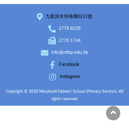
九龍深水埗海麗街11號
2778 8235
2776 1744
info@mfsp.edu.hk
Facebook
Instagram
Copyright © 2020 Maryknoll Fathers’ School (Primary Section). All
rights reserved.