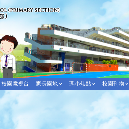
校園電視台
家長園地
瑪小焦點
校園刊物
宗教及價值教育組