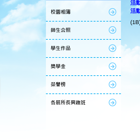
活動
活動名
校園相簿
(1
師生合照
學生作品
獎學金
榮譽榜
各展所長興趣班