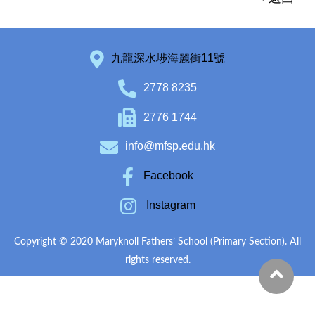
九龍深水埗海麗街11號
2778 8235
2776 1744
info@mfsp.edu.hk
Facebook
Instagram
Copyright © 2020 Maryknoll Fathers’ School (Primary Section). All
rights reserved.