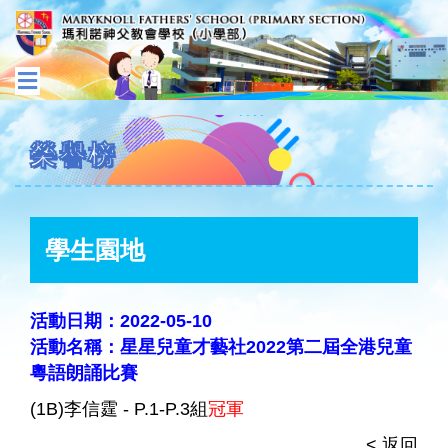
榮譽榜
學生園地
活動日期：2022-05-10
活動名稱：星星兒童才藝社2022第二屆全港兒童
粵語朗誦比賽
(1B)李信霆 - P.1-P.3組
冠軍
< 返回