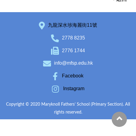
九龍深水埗海麗街11號
2778 8235
2776 1744
info@mfsp.edu.hk
Facebook
Instagram
Copyright © 2020 Maryknoll Fathers’ School (Primary Section). All
rights reserved.