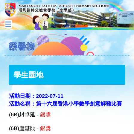
榮譽榜
學生園地
活動日期：2022-07-11
活動名稱：第十六屆香港小學數學創意解難比賽
(6B)封卓延 -
銀獎
(6B)盧湛勛 -
銀獎