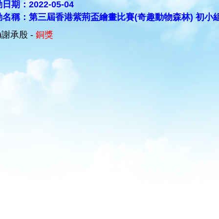
日期：2022-05-04
動名稱：第三屆香港紫荊盃繪畫比賽(奇趣動物森林) 初小
A)謝承殷 -
銅獎