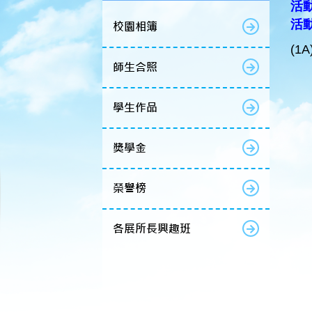
活動
活
校園相簿
(1
師生合照
學生作品
獎學金
榮譽榜
各展所長興趣班