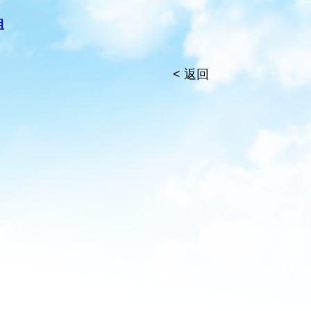
組
< 返回