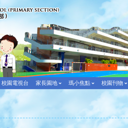
校園電視台
家長園地
瑪小焦點
校園刊物
宗教及價值教育組