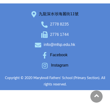
九龍深水埗海麗街11號
2778 8235
2776 1744
info@mfsp.edu.hk
Facebook
Instagram
Copyright © 2020 Maryknoll Fathers’ School (Primary Section). All
rights reserved.