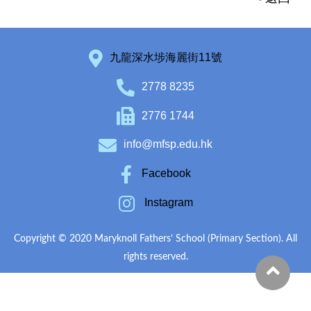
九龍深水埗海麗街11號
2778 8235
2776 1744
info@mfsp.edu.hk
Facebook
Instagram
Copyright © 2020 Maryknoll Fathers’ School (Primary Section). All
rights reserved.