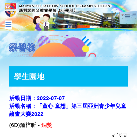
榮譽榜
學生園地
活動日期：2022-07-07
活動名稱：「童心 童想」第三屆亞洲青少年兒童
繪畫大賽2022
(6D)鍾梓昕 -
銅獎
< 返回