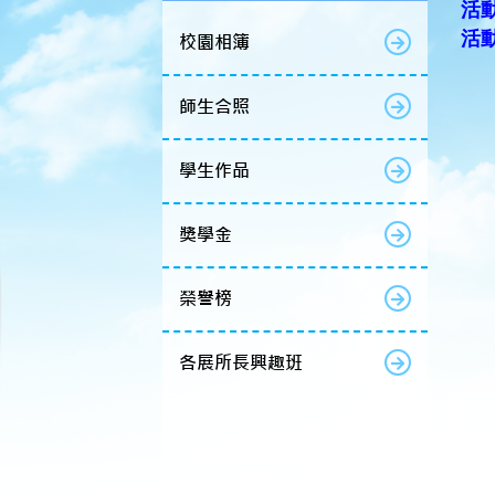
活動
活
校園相簿
師生合照
學生作品
獎學金
榮譽榜
各展所長興趣班