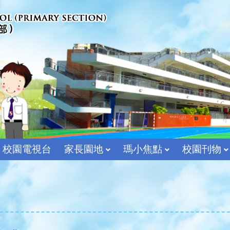
校園電視台
家長園地
瑪小焦點
校園刊物
宗教及價值教育組