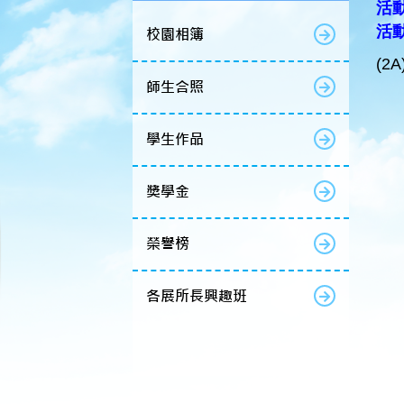
活動
活
校園相簿
(2
師生合照
學生作品
獎學金
榮譽榜
各展所長興趣班