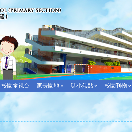
校園電視台
家長園地
瑪小焦點
校園刊物
宗教及價值教育組