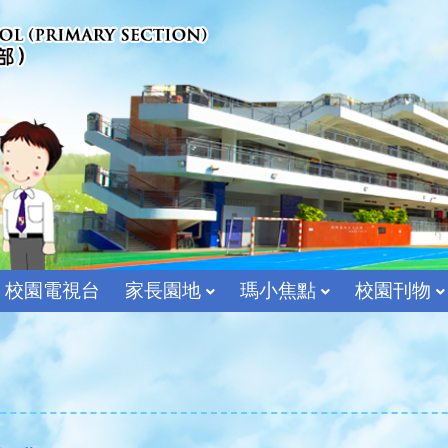
校園電視台
家長園地
瑪小焦點
校園刊物
宗教及價值教育組