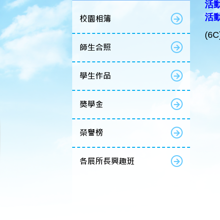
活動
活
校園相簿
(6
師生合照
學生作品
獎學金
榮譽榜
各展所長興趣班