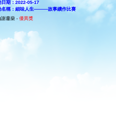
日期：2022-05-17
動名稱：細味人生―――故事續作比賽
C)謝鏖燊 -
優異獎