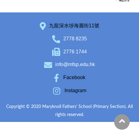
九龍深水埗海麗街11號
2778 8235
2776 1744
info@mfsp.edu.hk
Facebook
Instagram
Copyright © 2020 Maryknoll Fathers’ School (Primary Section). All
rights reserved.