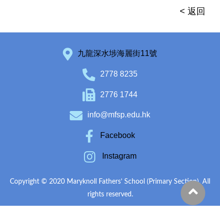
< 返回
九龍深水埗海麗街11號
2778 8235
2776 1744
info@mfsp.edu.hk
Facebook
Instagram
Copyright © 2020 Maryknoll Fathers’ School (Primary Section). All
rights reserved.