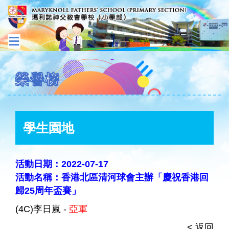
榮譽榜
學生園地
活動日期：2022-07-17
活動名稱：香港北區清河球會主辦「慶祝香港回
歸25周年盃賽」
(4C)李日嵐 -
亞軍
< 返回