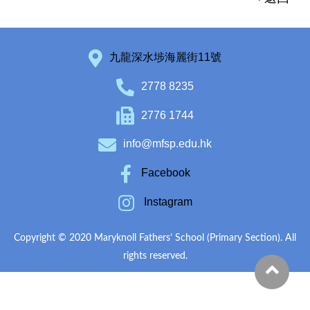
九龍深水埗海麗街11號
2778 8235
2776 1744
info@mfsp.edu.hk
Facebook
Instagram
Copyright © 2020 Maryknoll Fathers’ School (Primary Section). All
rights reserved.