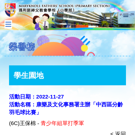
榮譽榜
學生園地
活動日期：2022-11-27
活動名稱：康樂及文化事務署主辦「中西區分齡
羽毛球比賽」
(6C)王保棉 -
青少年組單打季軍
< 返回