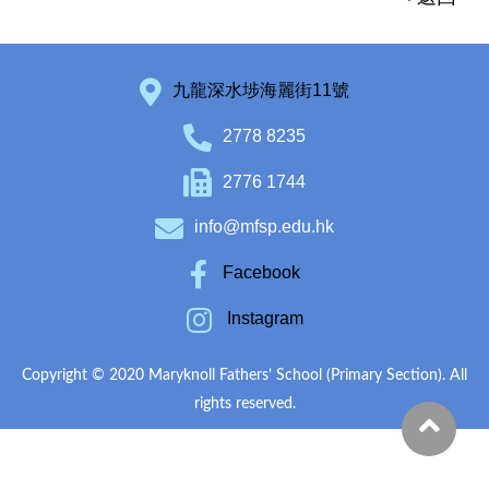
九龍深水埗海麗街11號
2778 8235
2776 1744
info@mfsp.edu.hk
Facebook
Instagram
Copyright © 2020 Maryknoll Fathers’ School (Primary Section). All
rights reserved.