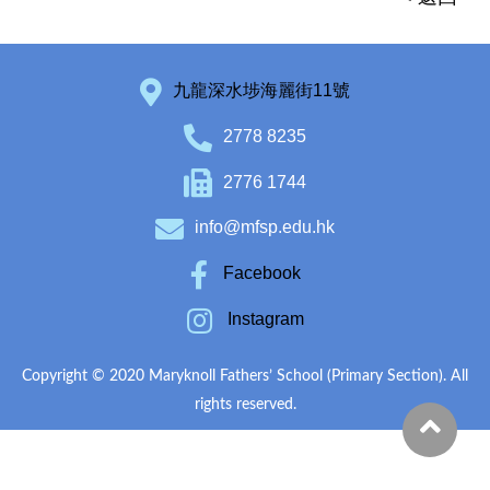
九龍深水埗海麗街11號
2778 8235
2776 1744
info@mfsp.edu.hk
Facebook
Instagram
Copyright © 2020 Maryknoll Fathers’ School (Primary Section). All
rights reserved.