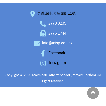
九龍深水埗海麗街11號
2778 8235
2776 1744
info@mfsp.edu.hk
Facebook
Instagram
Copyright © 2020 Maryknoll Fathers’ School (Primary Section). All
rights reserved.