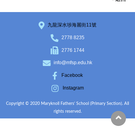
九龍深水埗海麗街11號
2778 8235
2776 1744
info@mfsp.edu.hk
Facebook
Instagram
Copyright © 2020 Maryknoll Fathers’ School (Primary Section). All
rights reserved.