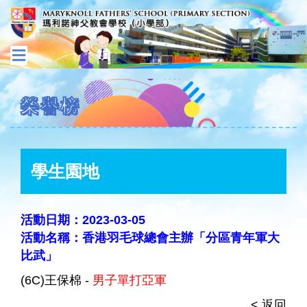
榮譽榜
學生園地
活動日期：2023-03-05
活動名稱：香港羽毛球總會主辦「分區青年軍大
比武」
(6C)王保棉 -
男子單打亞軍
< 返回