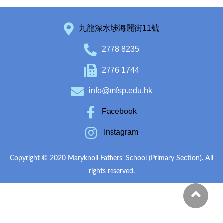
九龍深水埗海麗街11號
2778 8235
2776 1744
info@mfsp.edu.hk
Facebook
Instagram
Copyright © 2020 Maryknoll Fathers’ School (Primary Section). All
rights reserved.