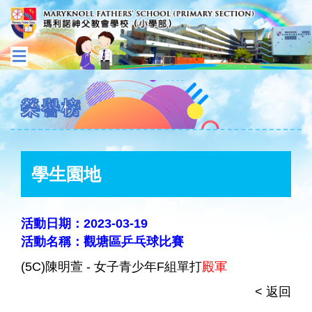
榮譽榜
學生園地
活動日期：2023-03-19
活動名稱：觀塘區乒乓球比賽
(5C)陳明萱 - 女子青少年F組單打
殿軍
< 返回