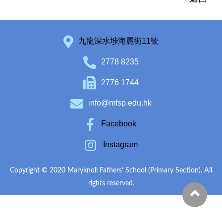
九龍深水埗海麗街11號
2778 8235
2776 1744
info@mfsp.edu.hk
Facebook
Instagram
Copyright © 2020 Maryknoll Fathers’ School (Primary Section). All
rights reserved.