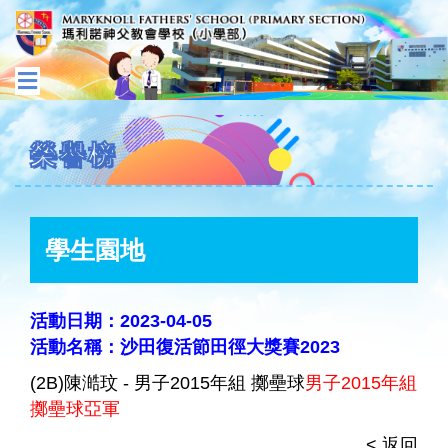
榮譽榜
學生園地
活動日期：2023-04-05
活動名稱：沙田復活節田徑大獎賽2023
(2B)陳澔玟 - 男子2015年組 擲壘球
男子2015年組
擲壘球亞軍
< 返回