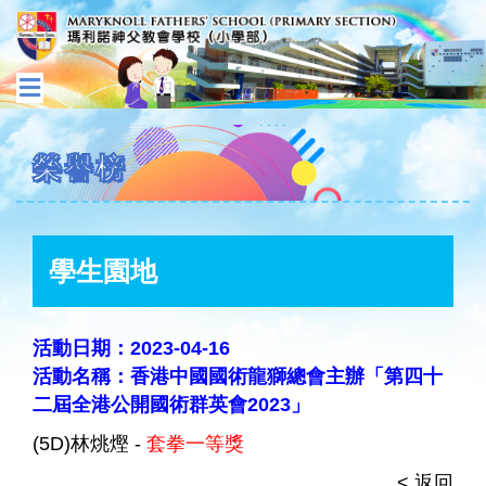
榮譽榜
學生園地
活動日期：2023-04-16
活動名稱：香港中國國術龍獅總會主辦「第四十
二屆全港公開國術群英會2023」
(5D)林烑熞 -
套拳一等獎
< 返回