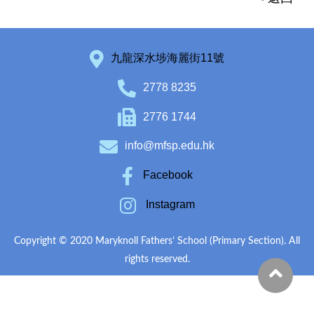
九龍深水埗海麗街11號
2778 8235
2776 1744
info@mfsp.edu.hk
Facebook
Instagram
Copyright © 2020 Maryknoll Fathers’ School (Primary Section). All
rights reserved.