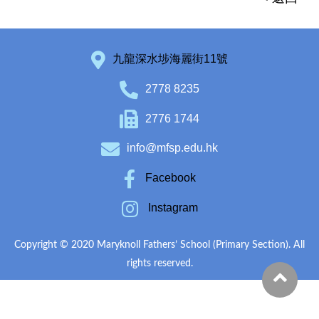
九龍深水埗海麗街11號
2778 8235
2776 1744
info@mfsp.edu.hk
Facebook
Instagram
Copyright © 2020 Maryknoll Fathers’ School (Primary Section). All
rights reserved.