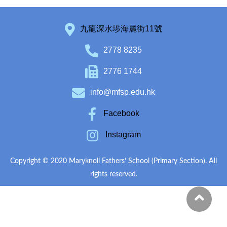
九龍深水埗海麗街11號
2778 8235
2776 1744
info@mfsp.edu.hk
Facebook
Instagram
Copyright © 2020 Maryknoll Fathers’ School (Primary Section). All
rights reserved.