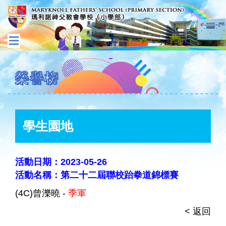
榮譽榜
學生園地
活動日期：2023-05-26
活動名稱：第二十二屆聯校跆拳道錦標賽
(4C)曾濼曉 -
季軍
< 返回