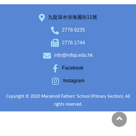
九龍深水埗海麗街11號
2778 8235
2776 1744
info@mfsp.edu.hk
Facebook
Instagram
Copyright © 2020 Maryknoll Fathers’ School (Primary Section). All
rights reserved.