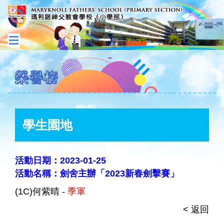
榮譽榜
學生園地
活動日期：2023-01-25
活動名稱：劍舍主辦「2023新春劍擊賽」
(1C)何紫晴 -
季軍
< 返回