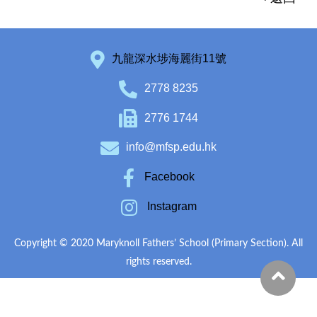
九龍深水埗海麗街11號
2778 8235
2776 1744
info@mfsp.edu.hk
Facebook
Instagram
Copyright © 2020 Maryknoll Fathers’ School (Primary Section). All
rights reserved.