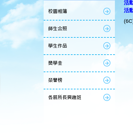
活動
活動名
校園相簿
(6
師生合照
學生作品
獎學金
榮譽榜
各展所長興趣班