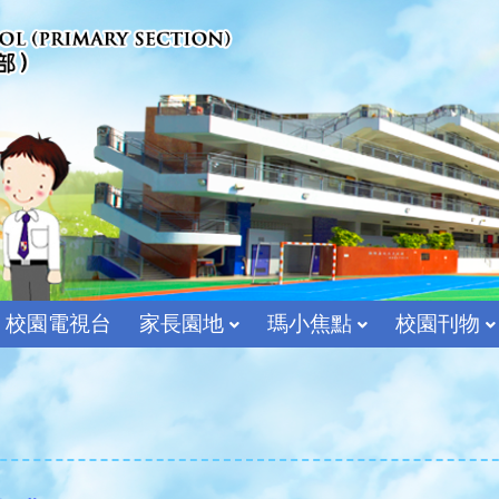
校園電視台
家長園地
瑪小焦點
校園刊物
宗教及價值教育組