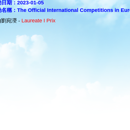
日期：2023-01-05
稱：The Official International Competitions in Eur
C)劉宛濙 -
Laureate I Prix