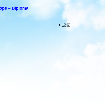
ope – Diploma
< 返回