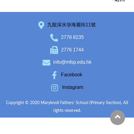
九龍深水埗海麗街11號
2778 8235
2776 1744
info@mfsp.edu.hk
Facebook
Instagram
Copyright © 2020 Maryknoll Fathers’ School (Primary Section). All
rights reserved.