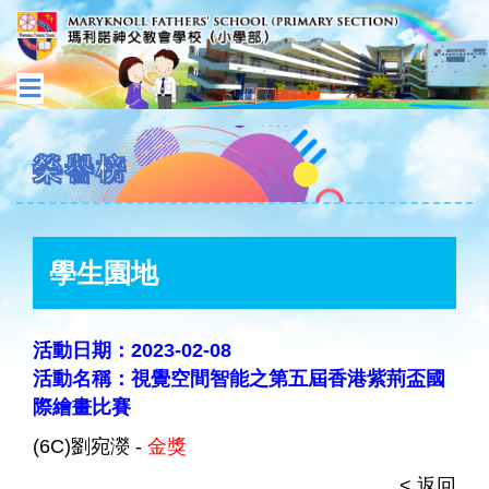
榮譽榜
學生園地
活動日期：2023-02-08
活動名稱：視覺空間智能之第五屆香港紫荊盃國
際繪畫比賽
(6C)劉宛濙 -
金獎
< 返回