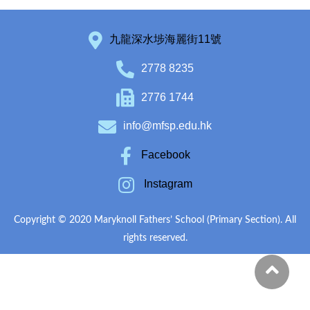
九龍深水埗海麗街11號
2778 8235
2776 1744
info@mfsp.edu.hk
Facebook
Instagram
Copyright © 2020 Maryknoll Fathers’ School (Primary Section). All
rights reserved.