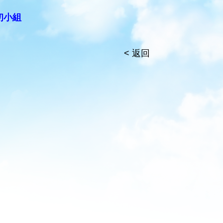
初小組
< 返回