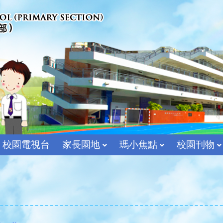
校園電視台
家長園地
瑪小焦點
校園刊物
宗教及價值教育組