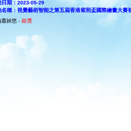
日期：2023-05-29
動名稱：視覺藝術智能之第五屆香港紫荊盃國際繪畫大賽
D)蕭婥悠 -
銀獎