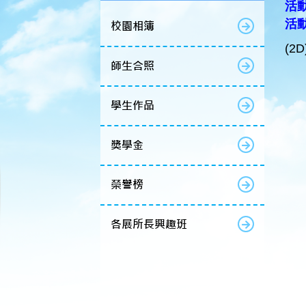
活動
活
校園相簿
(2
師生合照
學生作品
獎學金
榮譽榜
各展所長興趣班