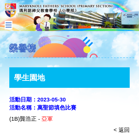
榮譽榜
學生園地
活動日期：2023-05-30
活動名稱：萬聖節填色比賽
(1B)龔浩正 -
亞軍
< 返回