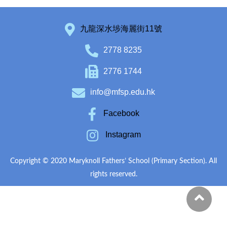
九龍深水埗海麗街11號
2778 8235
2776 1744
info@mfsp.edu.hk
Facebook
Instagram
Copyright © 2020 Maryknoll Fathers’ School (Primary Section). All
rights reserved.