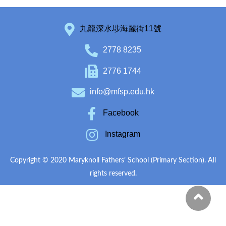
九龍深水埗海麗街11號
2778 8235
2776 1744
info@mfsp.edu.hk
Facebook
Instagram
Copyright © 2020 Maryknoll Fathers’ School (Primary Section). All
rights reserved.