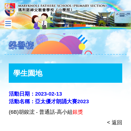
榮譽榜
學生園地
活動日期：2023-02-13
活動名稱：亞太優才朗誦大賽2023
(6B)胡鋑浤 - 普通話-高小組
銀獎
< 返回