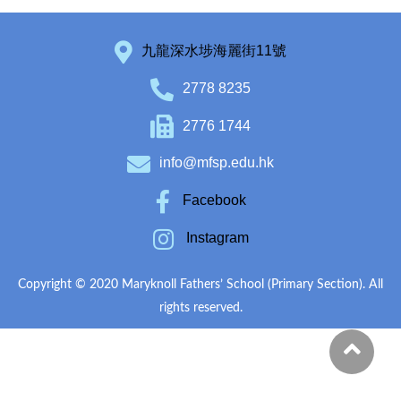
九龍深水埗海麗街11號
2778 8235
2776 1744
info@mfsp.edu.hk
Facebook
Instagram
Copyright © 2020 Maryknoll Fathers’ School (Primary Section). All
rights reserved.