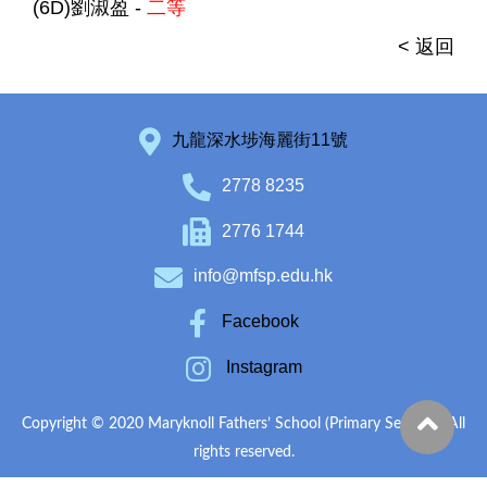
(6D)劉淑盈 -
二等
< 返回
九龍深水埗海麗街11號
2778 8235
2776 1744
info@mfsp.edu.hk
Facebook
Instagram
Copyright © 2020 Maryknoll Fathers’ School (Primary Section). All
rights reserved.