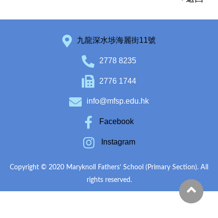
九龍深水埗海麗街11號
2778 8235
2776 1744
info@mfsp.edu.hk
Facebook
Instagram
Copyright © 2020 Maryknoll Fathers’ School (Primary Section). All
rights reserved.