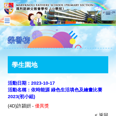
榮譽榜
學生園地
活動日期：2023-10-17
活動名稱：依時能源 綠色生活填色及繪畫比賽
2023(初小組)
(4D)許潁姸 -
優異獎
< 返回