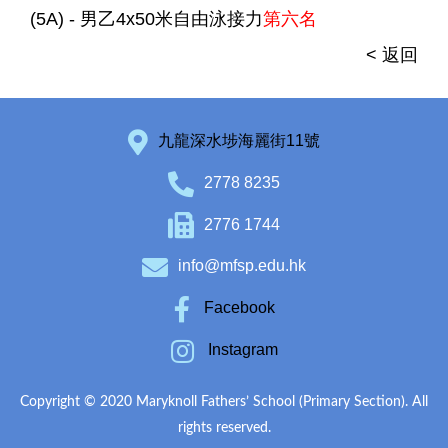
(5A) - 男乙4x50米自由泳接力
第六名
< 返回
九龍深水埗海麗街11號
2778 8235
2776 1744
info@mfsp.edu.hk
Facebook
Instagram
Copyright © 2020 Maryknoll Fathers’ School (Primary Section). All
rights reserved.