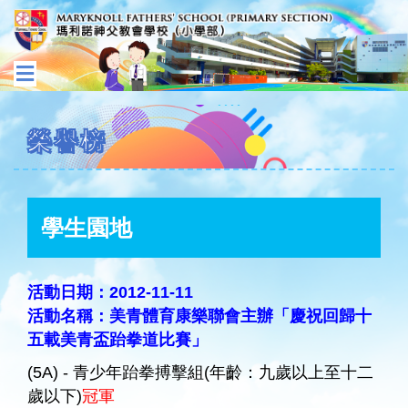
榮譽榜
學生園地
活動日期：2012-11-11
活動名稱：美青體育康樂聯會主辦「慶祝回歸十
五載美青盃跆拳道比賽」
(5A) - 青少年跆拳搏擊組(年齡：九歲以上至十二
歲以下)
冠軍