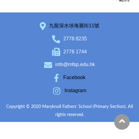
九龍深水埗海麗街11號
2778 8235
2776 1744
info@mfsp.edu.hk
Facebook
Instagram
Copyright © 2020 Maryknoll Fathers’ School (Primary Section). All
rights reserved.