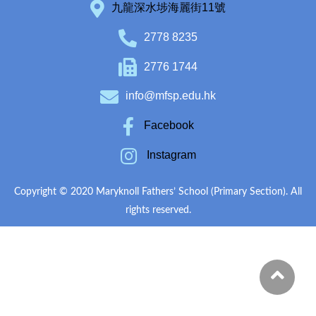
九龍深水埗海麗街11號
2778 8235
2776 1744
info@mfsp.edu.hk
Facebook
Instagram
Copyright © 2020 Maryknoll Fathers’ School (Primary Section). All
rights reserved.