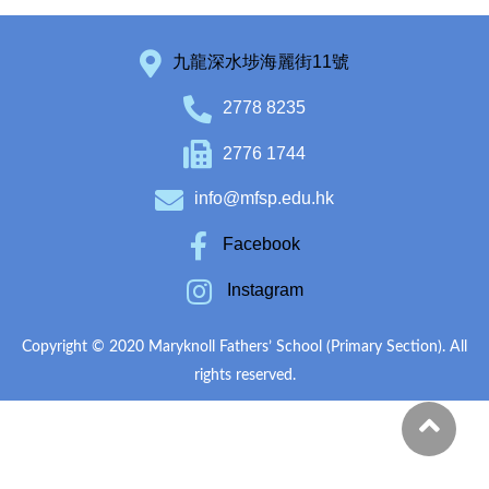
九龍深水埗海麗街11號
2778 8235
2776 1744
info@mfsp.edu.hk
Facebook
Instagram
Copyright © 2020 Maryknoll Fathers’ School (Primary Section). All
rights reserved.