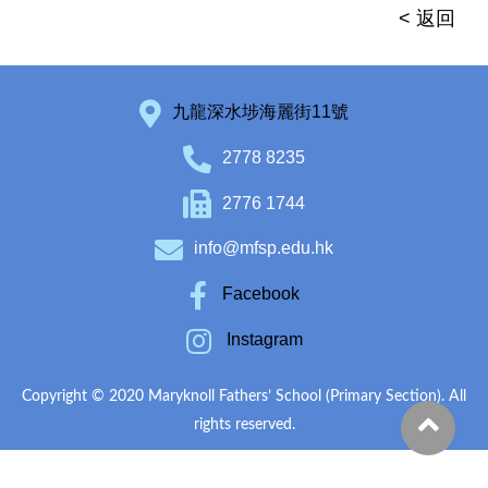
< 返回
九龍深水埗海麗街11號
2778 8235
2776 1744
info@mfsp.edu.hk
Facebook
Instagram
Copyright © 2020 Maryknoll Fathers’ School (Primary Section). All
rights reserved.