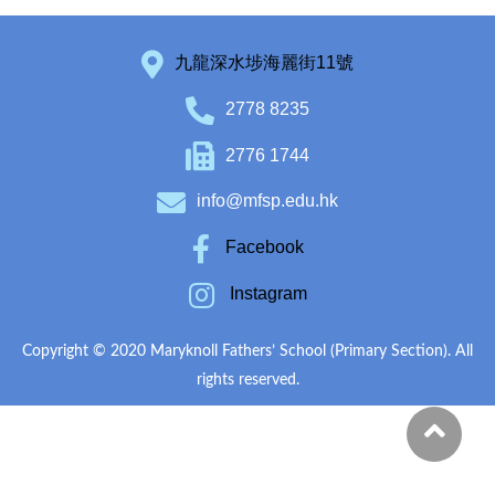
九龍深水埗海麗街11號
2778 8235
2776 1744
info@mfsp.edu.hk
Facebook
Instagram
Copyright © 2020 Maryknoll Fathers’ School (Primary Section). All
rights reserved.