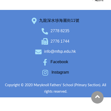
九龍深水埗海麗街11號
2778 8235
2776 1744
info@mfsp.edu.hk
Facebook
Instagram
Copyright © 2020 Maryknoll Fathers’ School (Primary Section). All
rights reserved.