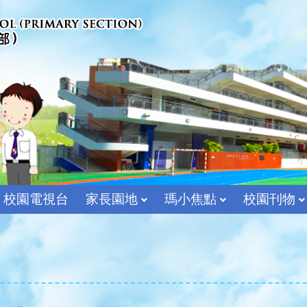
校園電視台
家長園地
瑪小焦點
校園刊物
宗教及價值教育組