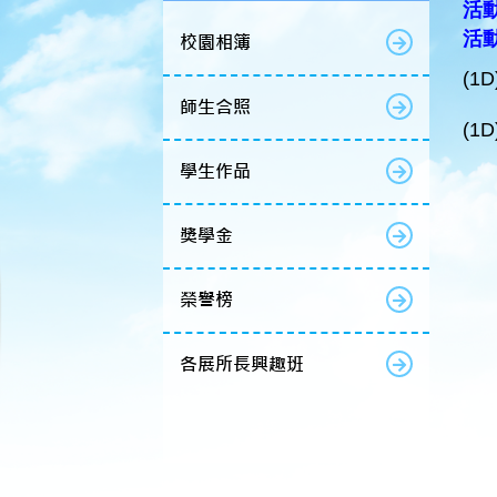
活動
活
校園相簿
(1D
師生合照
(1D
學生作品
獎學金
榮譽榜
各展所長興趣班